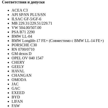
Соответствия и допуски
ACEA C3
API SP/SN PLUS/SN
ILSAC GF-5/GF-6
MB 229.31/229.51/229.71
VW 504.00/507.00
PSA B71 2290
BMW LL-04
BMW Longlife-17 FE+ (Совместимо с BMW LL-14 FE+)
PORSCHE C30
RN 0700/0710
GM dexos D
OPEL OV 040 1547
CHERY
GEELY
HAVAL
CHANGAN
OMODA
JAC
GAC
EXEED
BYD
LIFAN
FAW