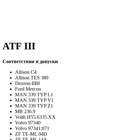
ATF III
Соответствия и допуски
Allison C4
Allison TES 389
Dexron-IIIH
Ford Mercon
MAN 339 TYP L1
MAN 339 TYP V1
MAN 339 TYP Z1
MB 236.9
Voith H55.6335.XX
Volvo 97340
Volvo 97341:071
ZF TE-ML 04D
ZF TE-ML 14A